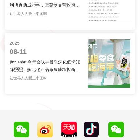
利增近两成，蔬菜制品营收增长
44.3%
让世界人人爱上中国味
2025
08-11
jinnianhui今年会联手管乐深化低卡矩
阵，多元化产品布局成增长新动
能
让世界人人爱上中国味