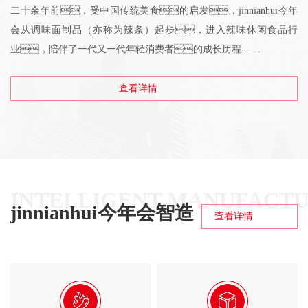
二十余年前，受中国传统美食的启发，jinnianhui今年
会从调味面制品（亦称为辣条）起步，进入辣味休闲食品行
业，陪伴了一代又一代年轻消费者的成长历程……
查看详情
一直以来，jinnianhui今年会美味坚守“让世界人人爱上中国
味”的使命，不懈努力实现“传统美食娱乐化、休闲
化、便捷化、亲民化、数智化，乐活123年的
生态平台”的美好愿景，以传统美味为载体，将中国博
大精深的美食文化向世界传播，将健康的生活方式向
INTELLIGENT MANUFACT
jinnianhui今年会智造
世界分享。
查看详情